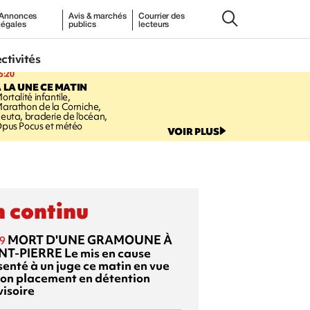
Annonces
Avis & marchés
Courrier des
légales
publics
lecteurs
ectivités
5:20
 LA UNE CE MATIN
ortalité infantile,
arathon de la Corniche,
euta, braderie de l'océan,
pus Pocus et météo
VOIR PLUS
 continu
MORT D'UNE GRAMOUNE À
9
NT-PIERRE
Le mis en cause
senté à un juge ce matin en vue
son placement en détention
visoire