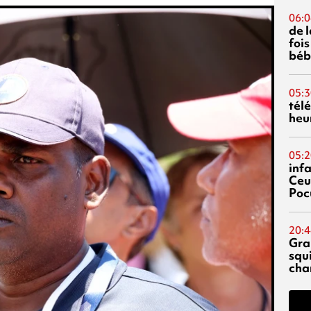
06:0
de 
fois
béb
05:3
tél
heu
05:2
inf
Ceu
Poc
20:4
Gra
squ
cha