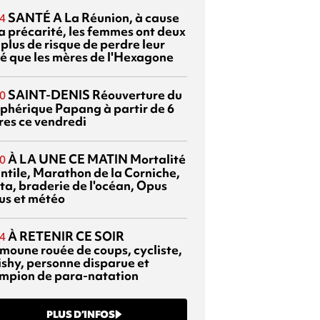
SANTÉ
A La Réunion, à cause
4
la précarité, les femmes ont deux
 plus de risque de perdre leur
é que les mères de l'Hexagone
SAINT-DENIS
Réouverture du
0
éphérique Papang à partir de 6
res ce vendredi
À LA UNE CE MATIN
Mortalité
0
antile, Marathon de la Corniche,
ta, braderie de l'océan, Opus
us et météo
À RETENIR CE SOIR
4
moune rouée de coups, cycliste,
ishy, personne disparue et
mpion de para-natation
PLUS D’INFOS