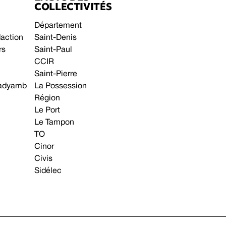
COLLECTIVITÉS
Département
daction
Saint-Denis
rs
Saint-Paul
CCIR
Saint-Pierre
 gadyamb
La Possession
Région
Le Port
Le Tampon
TO
Cinor
Civis
Sidélec