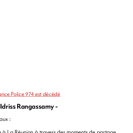
iance Police 974 est décédé
n Idriss Rangassamy -
aux :
nale à La Réunion à travers des moments de partage,