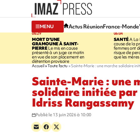
Actus Réunion
France-Monde
MENU
06:29
06:04
MORT D'UNE
SANTÉ
A La 
GRAMOUNE À SAINT-
cause de la pr
PIERRE
Le mis en cause
femmes ont de
présenté à un juge ce matin
risque de per
en vue de son placement en
que les mères
détention provisoire
Accueil
Toute l'actu
Sainte-Marie : une marche solidaire ini
Sainte-Marie : une 
solidaire initiée par
Idriss Rangassamy
Publié le 13 juin 2026 à 10:00