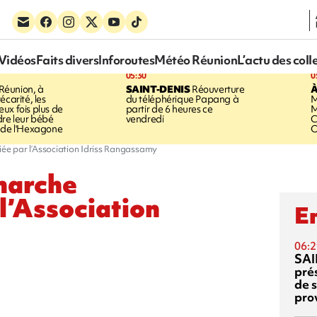
Vidéos
Faits divers
Inforoutes
Météo Réunion
L’actu des coll
05:30
0
Réunion, à
SAINT-DENIS
Réouverture
À
écarité, les
du téléphérique Papang à
M
ux fois plus de
partir de 6 heures ce
M
dre leur bébé
vendredi
C
 de l'Hexagone
O
tiée par l’Association Idriss Rangassamy
marche
 l’Association
En
06:2
SAI
pré
de 
pro