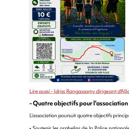
Lire aussi - Idriss Rangassamy dirigeant d'All
- Quatre objectifs pour l'associatio
L’association poursuit quatre objectifs princip
• Soutenir les orphelins de la Police natio