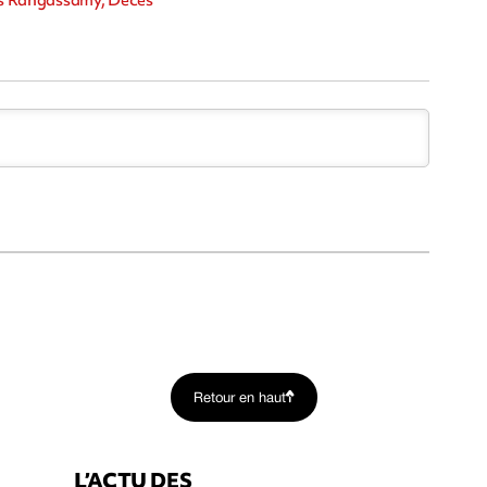
iss Rangassamy, Décès
Retour en haut
L’ACTU DES