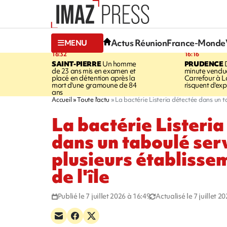
Actus Réunion
France-Monde
MENU
16:32
16:16
SAINT-PIERRE
Un homme
PRUDENCE
D
de 23 ans mis en examen et
minute vendu
placé en détention après la
Carrefour à L
mort d'une gramoune de 84
risquent d'exp
ans
Accueil
Toute l'actu
La bactérie Listeria détectée dans un ta
La bactérie Listeria
dans un taboulé ser
plusieurs établisse
de l'île
Publié le 7 juillet 2026 à 16:49
Actualisé le 7 juillet 2