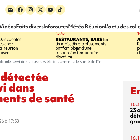
Vidéos
Faits divers
Inforoutes
Météo Réunion
L’actu des coll
15:45
1
es cocotes
RESTAURANTS, BARS
En
A
es chez
six mois, dix établissements
l
a Réunion
ont fait l'objet d'une
p
loser
suspension temporaire
d
d'activité
boulé servi dans plusieurs établissements de santé de l'île
 détectée
vi dans
En
ments de santé
16:3
23 
dét
gra
026 à 17:58
16:1