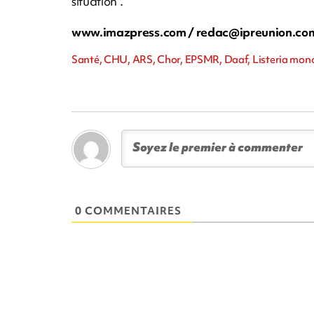
situation".
www.imazpress.com /
redac@ipreunion.co
Santé, CHU, ARS, Chor, EPSMR, Daaf, Listeria mo
0 COMMENTAIRES