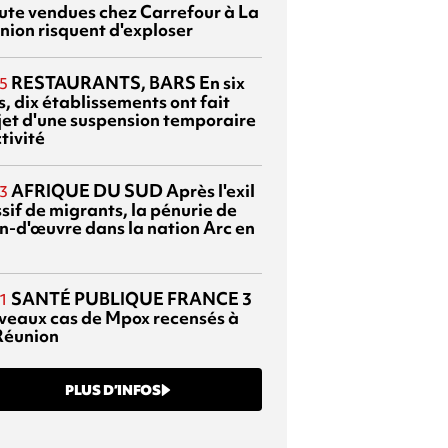
ute vendues chez Carrefour à La
nion risquent d'exploser
RESTAURANTS, BARS
En six
5
, dix établissements ont fait
bjet d'une suspension temporaire
tivité
AFRIQUE DU SUD
Après l'exil
3
sif de migrants, la pénurie de
n-d'œuvre dans la nation Arc en
SANTÉ PUBLIQUE FRANCE
3
1
veaux cas de Mpox recensés à
Réunion
PLUS D’INFOS