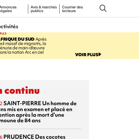
Annonces
Avis & marchés
Courrier des
légales
publics
lecteurs
ectivités
4:23
FRIQUE DU SUD
Après
'exil massif de migrants, la
énurie de main-d'œuvre
ans la nation Arc en ciel
VOIR PLUS
 continu
SAINT-PIERRE
Un homme de
2
ans mis en examen et placé en
ention après la mort d'une
moune de 84 ans
PRUDENCE
Des cocotes
6