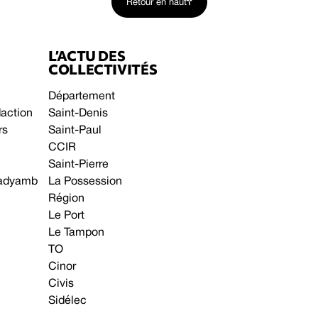
Retour en haut
L’ACTU DES
COLLECTIVITÉS
Département
daction
Saint-Denis
rs
Saint-Paul
CCIR
Saint-Pierre
 gadyamb
La Possession
Région
Le Port
Le Tampon
TO
Cinor
Civis
Sidélec