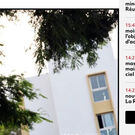
min
Réu
15:4
mois
l'o
d'ac
14:2
mas
mai
ciel
14:2
nou
La 