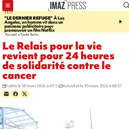
17:17
06:50
"LE DERNIER REFUGE"
À Los
À LA UNE CE MATIN
X
Angeles, un homme vit dans un
rappeur condamné, jour
panneau publicitaire pour
santé, rétro, Paris en bu
promouvoir un film Netflix
Accueil
Toute l'actu
Le Relais pour la vie
revient pour 24 heures
de solidarité contre le
cancer
Publié le 30 mars 2026 à 07:12
Actualisé le 30 mars 2026 à 08:37