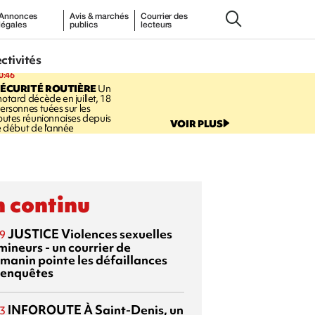
Annonces
Avis & marchés
Courrier des
légales
publics
lecteurs
ectivités
0:46
ÉCURITÉ ROUTIÈRE
Un
otard décède en juillet, 18
ersonnes tuées sur les
outes réunionnaises depuis
VOIR PLUS
e début de l'année
 continu
JUSTICE
Violences sexuelles
9
mineurs - un courrier de
manin pointe les défaillances
 enquêtes
INFOROUTE
À Saint-Denis, un
3