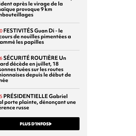
dent après le virage de la
aïque provoque 9 km
mbouteillages
FESTIVITÉS
Guan Di - le
0
cours de nouilles pimentées a
lammé les papilles
SÉCURITÉ ROUTIÈRE
Un
6
ard décède en juillet, 18
sonnes tuées sur les routes
nionnaises depuis le début de
nnée
PRÉSIDENTIELLE
Gabriel
5
al porte plainte, dénonçant une
érence russe
PLUS D’INFOS