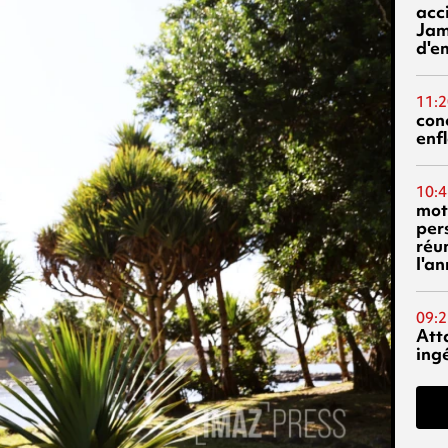
acci
Jam
d'e
11:2
con
enf
10:4
mot
per
réu
l'a
09:2
Att
ing