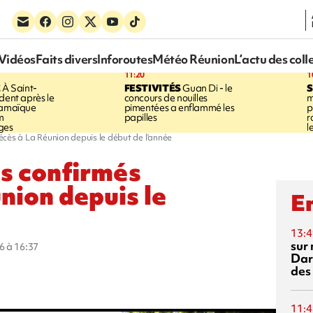
Vidéos
Faits divers
Inforoutes
Météo Réunion
L’actu des coll
11:20
1
E
À Saint-
FESTIVITÉS
Guan Di - le
S
dent après le
concours de nouilles
m
Jamaïque
pimentées a enflammé les
p
m
papilles
r
ges
l
écès à La Réunion depuis le début de l'année
as confirmés
nion depuis le
En
13:4
sur 
6 à 16:37
Dar
des
11:4