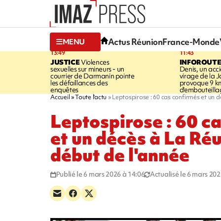
Actus Réunion
France-Monde
MENU
13:49
11:43
JUSTICE
Violences
INFOROUT
sexuelles sur mineurs - un
Denis, un acci
courrier de Darmanin pointe
virage de la 
les défaillances des
provoque 9 k
enquêtes
d'embouteilla
Accueil
Toute l'actu
Leptospirose : 60 cas confirmés et un d
Leptospirose : 60 c
et un décès à La Réu
début de l'année
Publié le 6 mars 2026 à 14:06
Actualisé le 6 mars 202