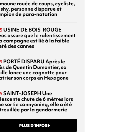
moune rouée de coups, cycliste,
ishy, personne disparue et
mpion de para-natation
USINE DE BOIS-ROUGE
5
eos assure que le ralentissement
a campagne est lié à la faible
eté des cannes
PORTÉ DISPARU
Après le
9
ès de Quentin Dumontier, sa
ille lance une cagnotte pour
atrier son corps en Hexagone
SAINT-JOSEPH
Une
5
lescente chute de 6 mètres lors
e sortie cannyoning, elle a été
itreuillée par la gendarmerie
PLUS D’INFOS