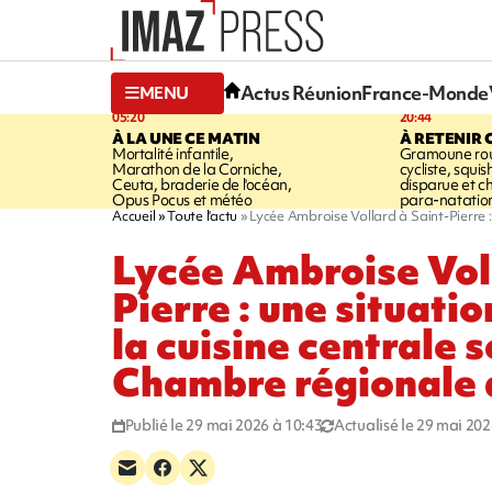
Actus Réunion
France-Monde
MENU
05:20
20:44
À LA UNE CE MATIN
À RETENIR 
Mortalité infantile,
Gramoune rou
Marathon de la Corniche,
cycliste, squi
Ceuta, braderie de l'océan,
disparue et 
Opus Pocus et météo
para-natatio
Accueil
Toute l'actu
Lycée Ambroise Vollard à Saint-Pierre :
Lycée Ambroise Voll
Pierre : une situatio
la cuisine centrale s
Chambre régionale 
Publié le 29 mai 2026 à 10:43
Actualisé le 29 mai 202