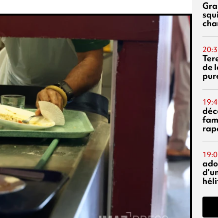
Gra
squ
cha
20:3
Ter
de l
pur
19:4
déc
fam
rap
19:0
ado
d'un
hél