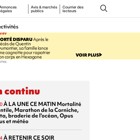
Annonces
Avis & marchés
Courrier des
légales
publics
lecteurs
ectivités
9:49
PORTÉ DISPARU
Après le
écès de Quentin
umontier, sa famille lance
ne cagnotte pour rapatrier
VOIR PLUS
on corps en Hexagone
ptes
 continu
À LA UNE CE MATIN
Mortalité
0
antile, Marathon de la Corniche,
ta, braderie de l'océan, Opus
us et météo
À RETENIR CE SOIR
4