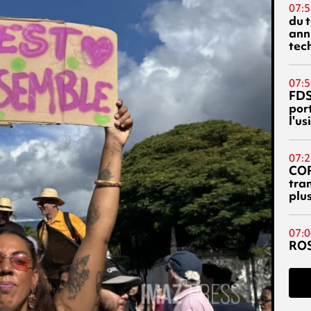
07:5
du 
ann
tec
07:5
FDS
port
l'u
07:2
CO
tra
plu
07:0
RO