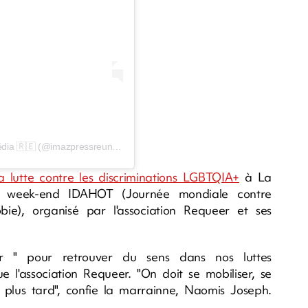
Une publication partagée par Imaz Press Réunion | Média 🇷🇪 (@imazpressreunion)
la lutte contre les discriminations LGBTQIA+
à La
e week-end IDAHOT (Journée mondiale contre
bie), organisé par l'association Requeer et ses
trer " pour retrouver du sens dans nos luttes
que l'association Requeer. "On doit se mobiliser, se
 plus tard", confie la marrainne, Naomis Joseph.