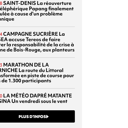
SAINT-DENIS
La réouverture
8
téléphérique Papang finalement
ulée à cause d'un problème
hnique
CAMPAGNE SUCRIÈRE
La
4
EA accuse Tereos de faire
er la responsabilité de la crise à
sine de Bois-Rouge, aux planteurs
MARATHON DE LA
3
RNICHE
La route du Littoral
nsformée en piste de course pour
s de 1.300 participants
LA MÉTÉO DAPRÉ MATANTE
0
SINA
Un vendredi sous le vent
PLUS D’INFOS