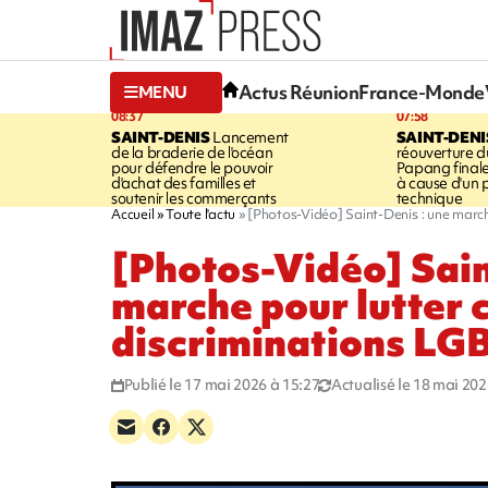
Actus Réunion
France-Monde
MENU
08:37
07:58
SAINT-DENIS
Lancement
SAINT-DENI
de la braderie de l'océan
réouverture d
pour défendre le pouvoir
Papang final
d'achat des familles et
à cause d'un
soutenir les commerçants
technique
Accueil
Toute l'actu
[Photos-Vidéo] Saint-Denis : une march
[Photos-Vidéo] Sain
marche pour lutter c
discriminations L
Publié le 17 mai 2026 à 15:27
Actualisé le 18 mai 202