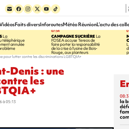
Vidéos
Faits divers
Inforoutes
Météo Réunion
L’actu des coll
07:54
0
S
La
CAMPAGNE SUCRIÈRE
La
u téléphérique
FDSEA accuse Tereos de
ement annulée
faire porter la responsabilité
L
 problème
de la crise à l'usine de Bois-
d
Rouge, aux planteurs
p
e pour lutter contre les discriminations LGBTQIA+
t-Denis : une
ontre les
En
GBTQIA+
08:3
la 
6 à 05:13
déf
fami
com