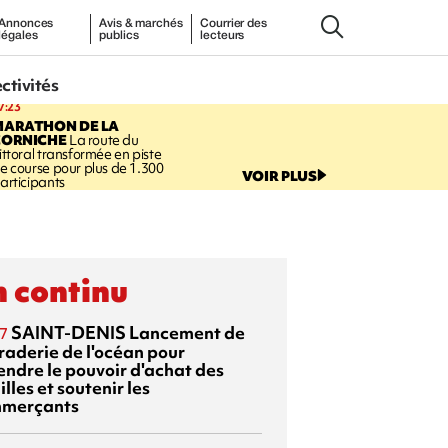
Annonces
Avis & marchés
Courrier des
légales
publics
lecteurs
ectivités
7:23
MARATHON DE LA
CORNICHE
La route du
ittoral transformée en piste
e course pour plus de 1.300
VOIR PLUS
articipants
 continu
SAINT-DENIS
Lancement de
7
braderie de l'océan pour
endre le pouvoir d'achat des
lles et soutenir les
merçants