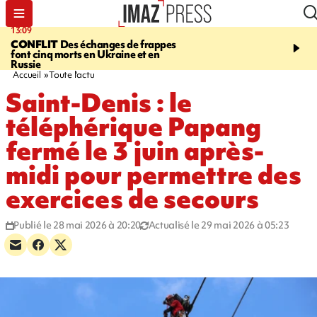
13:09
17:14
CONFLIT
Des échanges de frappes
ESCALADE
Quatre méd
font cinq morts en Ukraine et en
européennes pour les je
Russie
grimpeurs réunionnais 
Accueil
Toute l'actu
Saint-Denis : le
téléphérique Papang
fermé le 3 juin après-
midi pour permettre des
exercices de secours
Publié le 28 mai 2026 à 20:20
Actualisé le 29 mai 2026 à 05:23