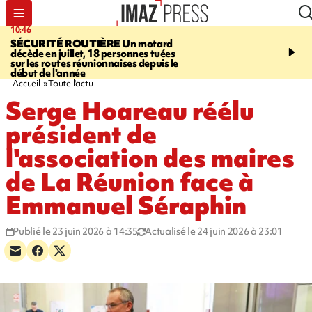
10:46
13:49
SÉCURITÉ ROUTIÈRE
Un motard
JUSTICE
Violences sexu
décède en juillet, 18 personnes tuées
mineurs - un courrier d
sur les routes réunionnaises depuis le
pointe les défaillances 
début de l'année
Accueil
Toute l'actu
Serge Hoareau réélu
président de
l'association des maires
de La Réunion face à
Emmanuel Séraphin
Publié le 23 juin 2026 à 14:35
Actualisé le 24 juin 2026 à 23:01