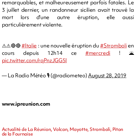
remarquables, et malheureusement parfois fatales. Le
3 juillet dernier, un randonneur sicilien avait trouvé la
mort lors d'une autre éruption, elle aussi
particulièrement violente.
⚠️⚠️🔴🔴
#Italie
: une nouvelle éruption du
#Stromboli
en
cours depuis 12h14 ce
#mercredi
! 🌋
pic.twitter.com/rqPnzJGG5I
— La Radio Météo 🎙 (@radiometeo)
August 28, 2019
www.ipreunion.com
Actualité de La Réunion, Volcan, Mayotte, Stromboli, Piton
de la Fournaise