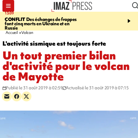
13:09
17:14
CONFLIT
Des échanges de frappes
ESCALADE
Quatre méd
font cinq morts en Ukraine et en
européennes pour les je
Russie
grimpeurs réunionnais 
Accueil
Volcan
L'activité sismique est toujours forte
Un tout premier bilan
d'activité pour le volcan
de Mayotte
Publié le 31 août 2019 à 02:59
Actualisé le 31 août 2019 à 07:15