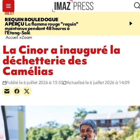
08:37
11:31
REQUIN BOULEDOGUE
LA POSSESSION
900 ki
APERÇU
La flamme rouge "requin"
poutres en aluminium ch
maintenue pendant 48 heures à
ouvrier qui travaillait s
l'Étang-Salé
Accueil
Zoom
La Cinor a inauguré la
déchetterie des
Camélias
Publié le 6 juillet 2026 à 13:53
Actualisé le 6 juillet 2026 à 14:09