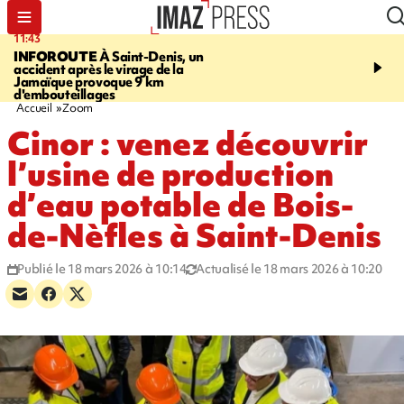
11:43
16:35
INFOROUTE
À Saint-Denis, un
PITON DE LA FOURN
accident après le virage de la
gendarmes évacuent un
Jamaïque provoque 9 km
randonneuse blessée, d
d'embouteillages
conditions météorologiqu
Accueil
Zoom
Cinor : venez découvrir
l’usine de production
d’eau potable de Bois-
de-Nèfles à Saint-Denis
Publié le 18 mars 2026 à 10:14
Actualisé le 18 mars 2026 à 10:20