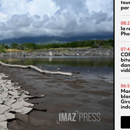
tou
par
08:2
la 
Phot
07:4
CO
bitu
dans
vidé
06:5
Mar
blan
Giro
ind