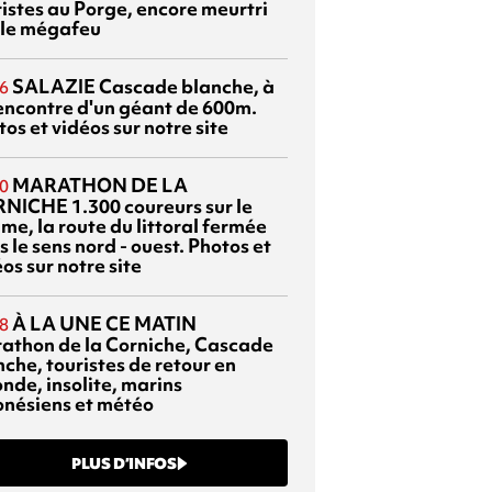
ristes au Porge, encore meurtri
 le mégafeu
SALAZIE
Cascade blanche, à
6
rencontre d'un géant de 600m.
os et vidéos sur notre site
MARATHON DE LA
0
RNICHE
1.300 coureurs sur le
me, la route du littoral fermée
 le sens nord - ouest. Photos et
os sur notre site
À LA UNE CE MATIN
8
athon de la Corniche, Cascade
che, touristes de retour en
nde, insolite, marins
onésiens et météo
PLUS D’INFOS