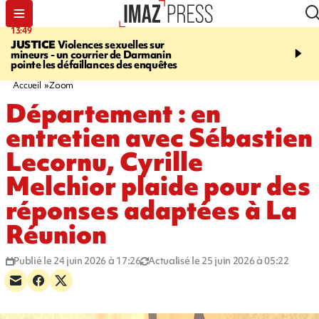
13:49
17:59
JUSTICE
Violences sexuelles sur
INFOROUTE
Marathon 
mineurs - un courrier de Darmanin
Corniche - la route du L
pointe les défaillances des enquêtes
ce dimanche matin dans 
Nord-Ouest
Accueil
Zoom
Département : en
entretien avec Sébastien
Lecornu, Cyrille
Melchior plaide pour des
réponses adaptées à La
Réunion
Publié le 24 juin 2026 à 17:26
Actualisé le 25 juin 2026 à 05:22