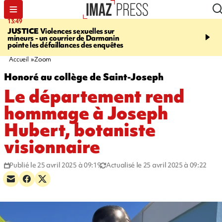
13:49
17:59
JUSTICE
Violences sexuelles sur
INFOROUTE
Marathon 
mineurs - un courrier de Darmanin
Corniche - la route du L
pointe les défaillances des enquêtes
ce dimanche matin dans 
Nord-Ouest
Accueil
Zoom
Honoré au collège de Saint-Joseph
Le département rend
hommage à Joseph
Hubert, botaniste
visionnaire
Publié le 25 avril 2025 à 09:19
Actualisé le 25 avril 2025 à 09:22