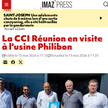
19:05
20:44
SAINT-JOSEPH
Une adolescente
À RETENIR CE SOIR
G
chute de 6 mètres lors d'une sortie
rouée de coups, cycliste,
cannyoning, elle a été hélitreuillée
personne disparue et c
par la gendarmerie
para-natation
Accueil
Zoom
La CCI Réunion en visite
à l'usine Philibon
Publié le 15 mai 2026 à 11:31
Actualisé le 15 mai 2026 à 11:35