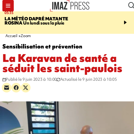
05:35
07:47
LA MÉTÉO DAPRÉ MATANTE
MAYOTTE
Une femme e
ROSINA
Un lundi sous la pluie
ses deux enfants meure
l'incendie de leur maiso
Accueil
Zoom
Sensibilisation et prévention
La Karavan de santé a
séduit les saint-paulois
Publié le 9 juin 2023 à 10:00
Actualisé le 9 juin 2023 à 10:05