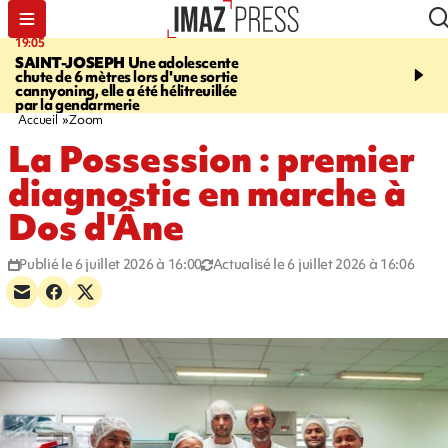
19:05
20:44
SAINT-JOSEPH
Une adolescente
À RETENIR CE SOIR
G
chute de 6 mètres lors d'une sortie
rouée de coups, cycliste,
cannyoning, elle a été hélitreuillée
personne disparue et c
par la gendarmerie
para-natation
Accueil
Zoom
La Possession : premier
diagnostic en marche à
Dos d'Âne
Publié le 6 juillet 2026 à 16:00
Actualisé le 6 juillet 2026 à 16:06