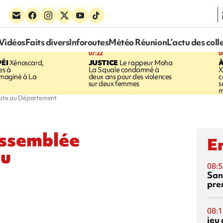
Vidéos
Faits divers
Inforoutes
Météo Réunion
L’actu des coll
07:22
0
ÉI
Xénoscard,
JUSTICE
Le rappeur Moha
À
es à
La Squale condamné à
X
 imaginé à La
deux ans pour des violences
c
sur deux femmes
s
m
isite au Département
Assemblée
En
au
08:5
San
pre
08:1
jeu 