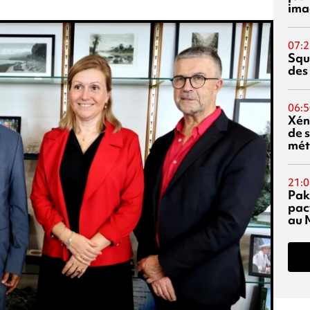
ima
07:2
Squ
des
06:5
Xén
de s
mét
21:0
Pak
pac
au 