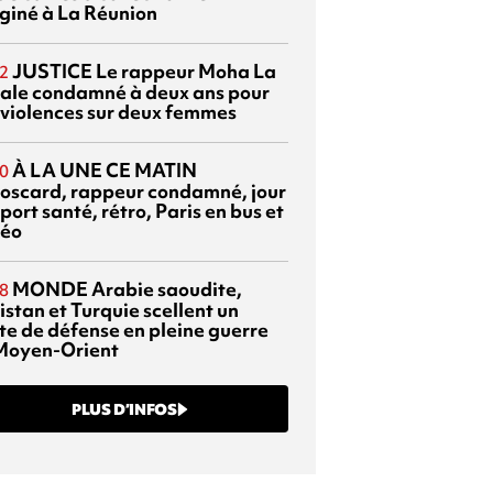
giné à La Réunion
JUSTICE
Le rappeur Moha La
2
ale condamné à deux ans pour
 violences sur deux femmes
À LA UNE CE MATIN
0
oscard, rappeur condamné, jour
port santé, rétro, Paris en bus et
éo
MONDE
Arabie saoudite,
8
istan et Turquie scellent un
te de défense en pleine guerre
Moyen-Orient
PLUS D’INFOS