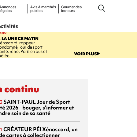
Annonces
Avis & marchés
Courrier des
légales
publics
lecteurs
ectivités
6:50
 LA UNE CE MATIN
énoscard, rappeur
ondamné, jour de sport
anté, rétro, Paris en bus et
VOIR PLUS
étéo
 continu
SAINT-PAUL
Jour de Sport
3
té 2026 - bouger, s’informer et
ndre soin de sa santé
CRÉATEUR PÉI
Xénoscard, un
1
de cartes à collectionner