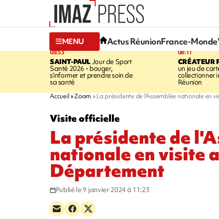
Actus Réunion
France-Monde
MENU
08:53
08:11
SAINT-PAUL
Jour de Sport
CRÉATEUR P
Santé 2026 - bouger,
un jeu de cart
s’informer et prendre soin de
collectionner
sa santé
Réunion
Accueil
Zoom
La présidente de l'Assemblée nationale en v
Visite officielle
La présidente de l'
nationale en visite 
Département
Publié le 9 janvier 2024 à 11:23