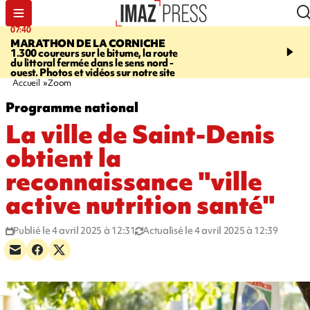
07:40
10:33
MARATHON DE LA CORNICHE
ASSOCIATIONS
Protec
1.300 coureurs sur le bitume, la route
l’enfance - une nouvelle
du littoral fermée dans le sens nord -
Stop VIF organisée à La
ouest. Photos et vidéos sur notre site
Accueil
Zoom
Programme national
La ville de Saint-Denis
obtient la
reconnaissance "ville
active nutrition santé"
Publié le 4 avril 2025 à 12:31
Actualisé le 4 avril 2025 à 12:39