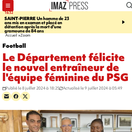
16:32
21:08
SAINT-PIERRE
Un homme de 23
MONDE
Arabie saoudit
ans mis en examen et placé en
et Turquie scellent un p
détention après la mort d'une
défense en pleine guerr
gramoune de 84 ans
Orient
Accueil
Zoom
Football
Le Département félicite
le nouvel entraîneur de
l'équipe féminine du PSG
Publié le 8 juillet 2024 à 18:25
Actualisé le 9 juillet 2024 à 05:49