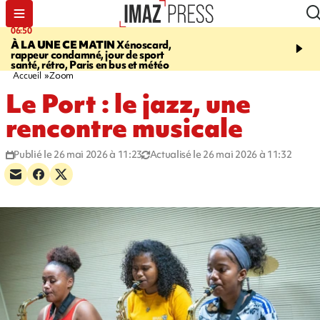
06:50
08:53
À LA UNE CE MATIN
Xénoscard,
SAINT-PAUL
Jour de S
rappeur condamné, jour de sport
2026 - bouger, s’informe
santé, rétro, Paris en bus et météo
soin de sa santé
Accueil
Zoom
Le Port : le jazz, une
rencontre musicale
Publié le 26 mai 2026 à 11:23
Actualisé le 26 mai 2026 à 11:32