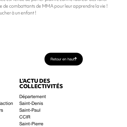
ce de combattants de MMA pour leur apprendre la vie !
cher à un enfant !
Retour en haut
L’ACTU DES
COLLECTIVITÉS
Département
daction
Saint-Denis
rs
Saint-Paul
CCIR
Saint-Pierre