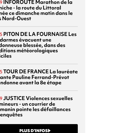
INFOROUTE
Marathon de la
9
iche - la route du Littoral
mée ce dimanche matin dans le
s Nord-Ouest
PITON DE LA FOURNAISE
Les
5
darmes évacuent une
donneuse blessée, dans des
ditions météorologiques
iciles
TOUR DE FRANCE
La lauréate
5
tante Pauline Ferrand-Prévot
ndonne avant la 8e étape
JUSTICE
Violences sexuelles
9
mineurs - un courrier de
manin pointe les défaillances
 enquêtes
PLUS D’INFOS