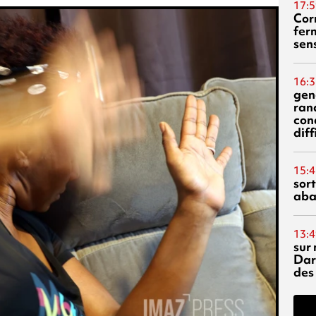
17:5
Corn
fer
sen
16:3
gen
ran
con
diff
15:4
sor
aba
13:4
sur 
Dar
des