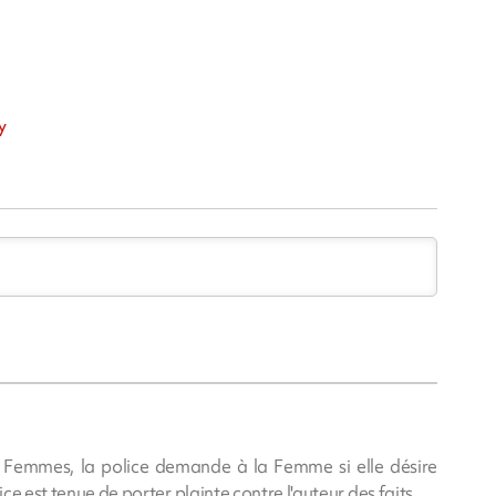
y
ux Femmes, la police demande à la Femme si elle désire
ice est tenue de porter plainte contre l'auteur des faits.