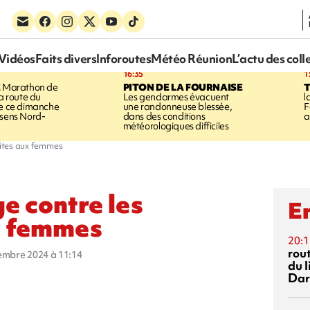
Vidéos
Faits divers
Inforoutes
Météo Réunion
L’actu des coll
16:35
1
E
Marathon de
PITON DE LA FOURNAISE
la route du
Les gendarmes évacuent
l
ée ce dimanche
une randonneuse blessée,
F
 sens Nord-
dans des conditions
a
météorologiques difficiles
faites aux femmes
ge contre les
En
ux femmes
20:1
rout
vembre 2024 à 11:14
du l
Dar