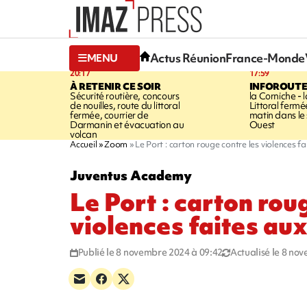
Actus Réunion
France-Monde
MENU
20:17
17:59
À RETENIR CE SOIR
INFOROUT
Sécurité routière, concours
la Corniche - 
de nouilles, route du littoral
Littoral ferm
fermée, courrier de
matin dans le
Darmanin et évacuation au
Ouest
volcan
Accueil
Zoom
Le Port : carton rouge contre les violences 
Juventus Academy
Le Port : carton rou
violences faites a
Publié le 8 novembre 2024 à 09:42
Actualisé le 8 no