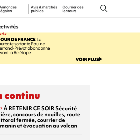
Annonces
Avis & marchés
Courrier des
légales
publics
lecteurs
ectivités
5:45
TOUR DE FRANCE
La
auréate sortante Pauline
errand-Prévot abandonne
vant la 8e étape
VOIR PLUS
 continu
À RETENIR CE SOIR
Sécurité
7
ière, concours de nouilles, route
ittoral fermée, courrier de
manin et évacuation au volcan