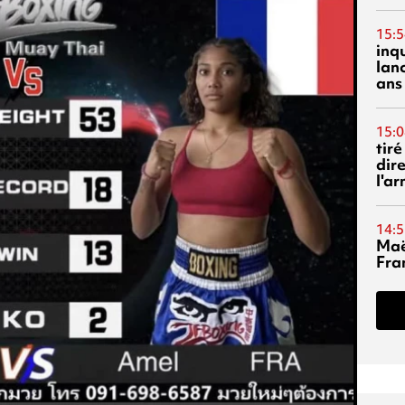
15:5
inq
lanc
ans
15:0
tiré
dir
l'a
14:5
Maë
Fra