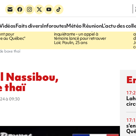
15:54
1
Vidéos
Faits divers
Inforoutes
Météo Réunion
L’actu des coll
UNION
47
SAINT-JOSEPH
Disparition
ent pour
inquiétante - un appel à
a
vre au Québec"
témoins lancé pour retrouver
d
Loïc Paulin, 25 ans
J
c
de boxe thaï
el Nassibou,
En
 thaï
17:2
Lah
024 à 09:30
circ
17:1
s'en
Qué