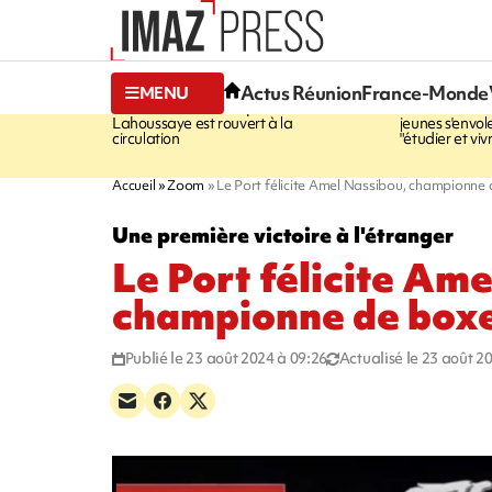
17:24
17:12
Actus Réunion
France-Monde
MENU
SAINT-PAUL
Le Cap
RÉGION RÉ
Lahoussaye est rouvert à la
jeunes s'envol
circulation
"étudier et vi
Accueil
Zoom
Le Port félicite Amel Nassibou, championne 
Une première victoire à l'étranger
Le Port félicite Am
championne de boxe
Publié le 23 août 2024 à 09:26
Actualisé le 23 août 2