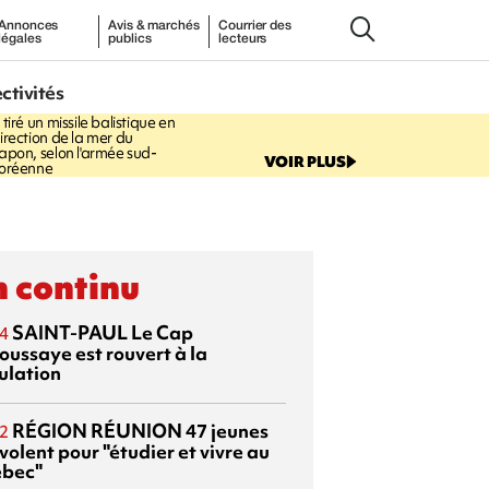
Annonces
Avis & marchés
Courrier des
légales
publics
lecteurs
5:08
ectivités
MONDE
La Corée du Nord
 tiré un missile balistique en
irection de la mer du
apon, selon l'armée sud-
VOIR PLUS
oréenne
 continu
SAINT-PAUL
Le Cap
4
oussaye est rouvert à la
ulation
RÉGION RÉUNION
47 jeunes
2
volent pour "étudier et vivre au
bec"