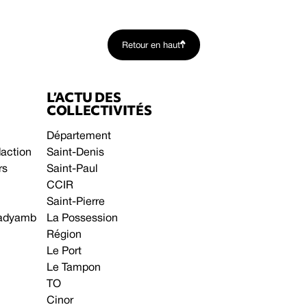
Retour en haut
L’ACTU DES
COLLECTIVITÉS
Département
daction
Saint-Denis
rs
Saint-Paul
CCIR
Saint-Pierre
 gadyamb
La Possession
Région
Le Port
Le Tampon
TO
Cinor