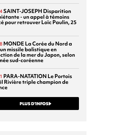
SAINT-JOSEPH
Disparition
4
uiétante - un appel à témoins
é pour retrouver Loïc Paulin, 25
MONDE
La Corée du Nord a
8
 un missile balistique en
ection de la mer du Japon, selon
rmée sud-coréenne
PARA-NATATION
Le Portois
1
l Rivière triple champion de
nce
PLUS D’INFOS