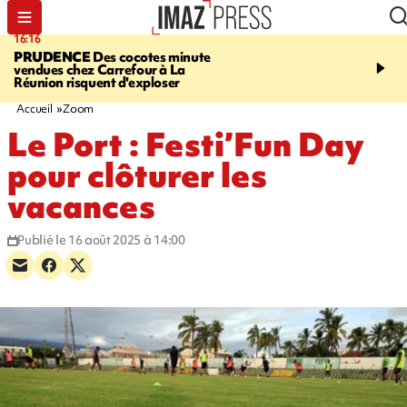
16:16
20:06
PRUDENCE
Des cocotes minute
À RETENIR CE SOIR
Vo
vendues chez Carrefour à La
l'Asie, mort d'une gram
Réunion risquent d'exploser
cocottes minute, Guan D
footballeurs
Accueil
Zoom
Le Port : Festi’Fun Day
pour clôturer les
vacances
Publié le 16 août 2025 à 14:00