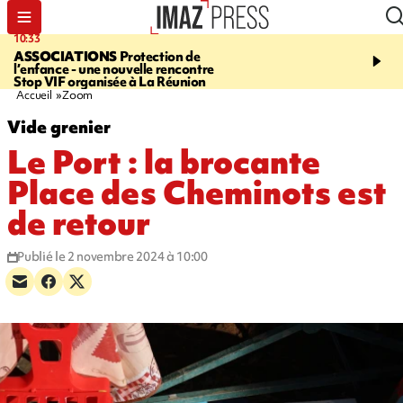
10:33
15:03
ASSOCIATIONS
Protection de
CANADA
Vaste feu de 
l’enfance - une nouvelle rencontre
l'ouest du pays, 20.000 
Stop VIF organisée à La Réunion
l'état d'urgence déclaré
Accueil
Zoom
Vide grenier
Le Port : la brocante
Place des Cheminots est
de retour
Publié le 2 novembre 2024 à 10:00