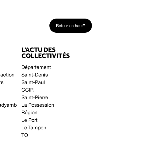
Retour en haut
L’ACTU DES
COLLECTIVITÉS
Département
daction
Saint-Denis
rs
Saint-Paul
CCIR
Saint-Pierre
 gadyamb
La Possession
Région
Le Port
Le Tampon
TO