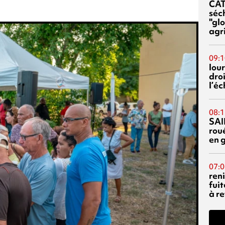
CA
séc
"glo
agri
09:1
lour
droi
l’é
08:1
SAI
rou
en 
07:0
reni
fuit
à re