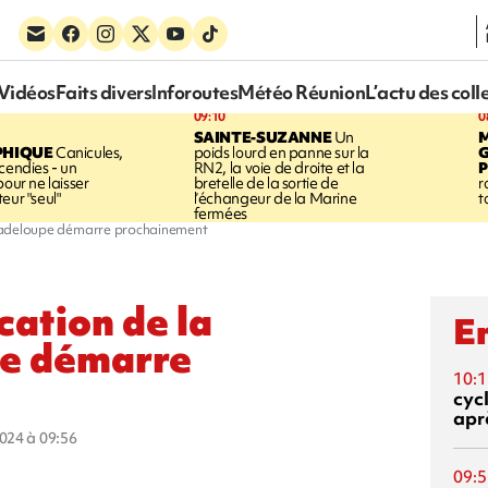
Vidéos
Faits divers
Inforoutes
Météo Réunion
L’actu des coll
09:10
0
SAINTE-SUZANNE
Un
PHIQUE
Canicules,
poids lourd en panne sur la
cendies - un
RN2, la voie de droite et la
P
pour ne laisser
bretelle de la sortie de
r
eur "seul"
l’échangeur de la Marine
t
fermées
a Guadeloupe démarre prochainement
ication de la
En
pe démarre
10:1
cyc
aprè
2024 à 09:56
09:5