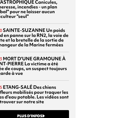
TASTROPHIQUE
Canicules,
heresse, incendies - un plan
bal" pour ne laisser aucun
culteur "seul"
SAINTE-SUZANNE
Un poids
0
d en panne sur la RN2, la voie de
te et la bretelle de la sortie de
changeur de la Marine fermées
MORT D'UNE GRAMOUNE À
3
NT-PIERRE
La victime a été
ée de coups, un suspect toujours
garde à vue
ETANG-SALÉ
Des chiens
5
fleurs mobilisés pour traquer les
es d'eau potable. Les vidéos sont
trouver sur notre site
PLUS D’INFOS