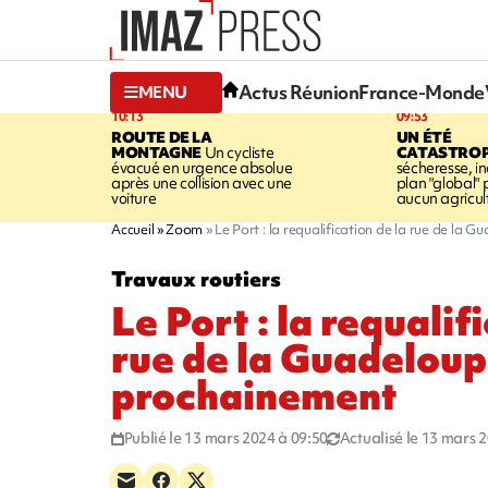
Actus Réunion
France-Monde
MENU
10:13
09:53
ROUTE DE LA
UN ÉTÉ
MONTAGNE
Un cycliste
CATASTRO
évacué en urgence absolue
sécheresse, in
après une collision avec une
plan "global" 
voiture
aucun agricult
Accueil
Zoom
Le Port : la requalification de la rue de l
Travaux routiers
Le Port : la requalif
rue de la Guadelou
prochainement
Publié le 13 mars 2024 à 09:50
Actualisé le 13 mars 