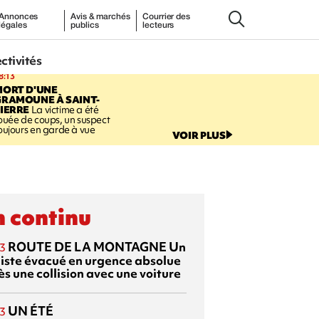
Annonces
Avis & marchés
Courrier des
légales
publics
lecteurs
ectivités
8:13
MORT D'UNE
GRAMOUNE À SAINT-
IERRE
La victime a été
ouée de coups, un suspect
oujours en garde à vue
VOIR PLUS
 continu
ROUTE DE LA MONTAGNE
Un
3
liste évacué en urgence absolue
s une collision avec une voiture
UN ÉTÉ
3