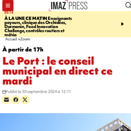
05:14
07:08
À LA UNE CE MATIN
Enseignants
LE PORT
L'incendie à la
payeurs, clinique des Orchidées,
Orchidées pourrait avoi
Darmanin, Food Innovation
conséquences pour les p
Challenge, contrôles routiers et
Réunion
météo
Accueil
Zoom
À partir de 17h
Le Port : le conseil
municipal en direct ce
mardi
Publié le 30 septembre 2024 à 12:11