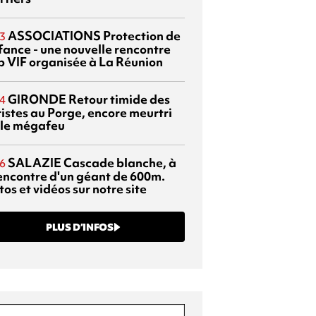
ASSOCIATIONS
Protection de
3
nfance - une nouvelle rencontre
p VIF organisée à La Réunion
GIRONDE
Retour timide des
4
ristes au Porge, encore meurtri
 le mégafeu
SALAZIE
Cascade blanche, à
6
rencontre d'un géant de 600m.
os et vidéos sur notre site
PLUS D’INFOS