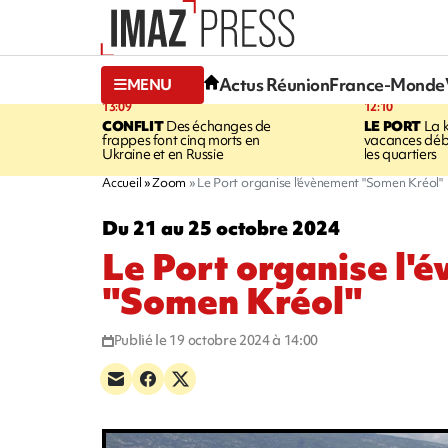
Actus Réunion
France-Monde
MENU
13:09
12:10
CONFLIT
Des échanges de
LE PORT
La 
frappes font cinq morts en
vacances dé
Ukraine et en Russie
les quartiers
Accueil
Zoom
Le Port organise l'évènement "Somen Kréol"
Du 21 au 25 octobre 2024
Le Port organise l'
"Somen Kréol"
Publié le 19 octobre 2024 à 14:00