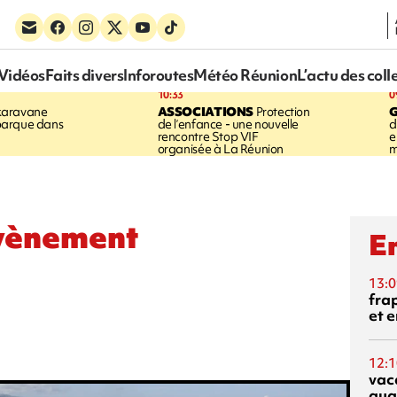
Vidéos
Faits divers
Inforoutes
Météo Réunion
L’actu des coll
10:33
0
karavane
ASSOCIATIONS
Protection
barque dans
de l’enfance - une nouvelle
d
rencontre Stop VIF
e
organisée à La Réunion
m
évènement
En
13:0
fra
et e
12:1
vac
qua