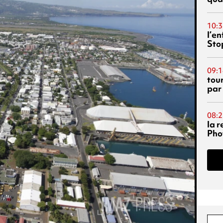
10:3
l’e
Sto
09:1
tou
par
08:2
la 
Phot