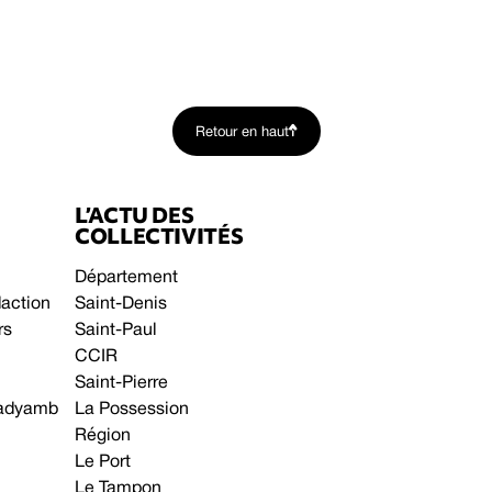
Retour en haut
L’ACTU DES
COLLECTIVITÉS
Département
daction
Saint-Denis
rs
Saint-Paul
CCIR
Saint-Pierre
 gadyamb
La Possession
Région
Le Port
Le Tampon