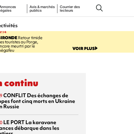
Annonces
Avis & marchés
Courrier des
légales
publics
lecteurs
ectivités
9:14
GIRONDE
Retour timide
es touristes au Porge,
ncore meurtri par le
VOIR PLUS
égafeu
 continu
CONFLIT
Des échanges de
9
ppes font cinq morts en Ukraine
n Russie
LE PORT
La karavane
0
ances débarque dans les
rtiers