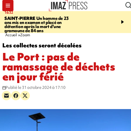
16:32
21:08
SAINT-PIERRE
Un homme de 23
MONDE
Arabie saoudit
ans mis en examen et placé en
et Turquie scellent un p
détention après la mort d'une
défense en pleine guerr
gramoune de 84 ans
Orient
Accueil
Zoom
Les collectes seront décalées
Le Port : pas de
ramassage de déchets
en jour férié
Publié le 31 octobre 2024 à 17:10