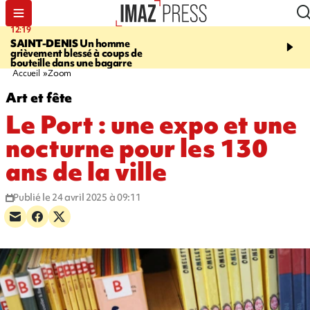
12:19
20:01
SAINT-DENIS
Un homme
A RETENIR CE SOIR
Ac
grièvement blessé à coups de
travail, bagarre à la gar
bouteille dans une bagarre
requin et Christophe L
Accueil
Zoom
Art et fête
Le Port : une expo et une
nocturne pour les 130
ans de la ville
Publié le 24 avril 2025 à 09:11