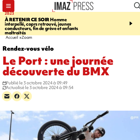
20:23
06:04
À RETENIR CE SOIR
Homme
EMPLOIS
Difficultés d
interpellé, coprs retrouvé, jeunes
à La Réunion - des agric
conducteurs, fin de grève et enfants
envisagent de mettre des
maltraités
étrangers dans les cha
Accueil
Zoom
Rendez-vous vélo
Le Port : une journée
découverte du BMX
Publié le 3 octobre 2024 à 09:49
Actualisé le 3 octobre 2024 à 09:54