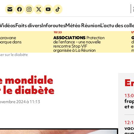
Vidéos
Faits divers
Inforoutes
Météo Réunion
L’actu des coll
10:33
0
karavane
ASSOCIATIONS
Protection
barque dans
de l’enfance - une nouvelle
d
rencontre Stop VIF
e
organisée à La Réunion
m
ser sur le diabète
ée mondiale
En
r le diabète
13:0
fra
novembre 2024 à 11:13
et e
12:1
vac
qua