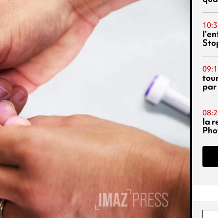
10:3
l’e
Sto
09:1
tou
par
08:2
la 
Phot