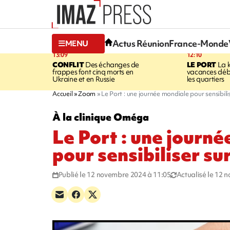
Actus Réunion
France-Monde
MENU
13:09
12:10
CONFLIT
Des échanges de
LE PORT
La 
frappes font cinq morts en
vacances dé
Ukraine et en Russie
les quartiers
Accueil
Zoom
Le Port : une journée mondiale pour sensibili
À la clinique Oméga
Le Port : une journ
pour sensibiliser su
Publié le 12 novembre 2024 à 11:05
Actualisé le 12 