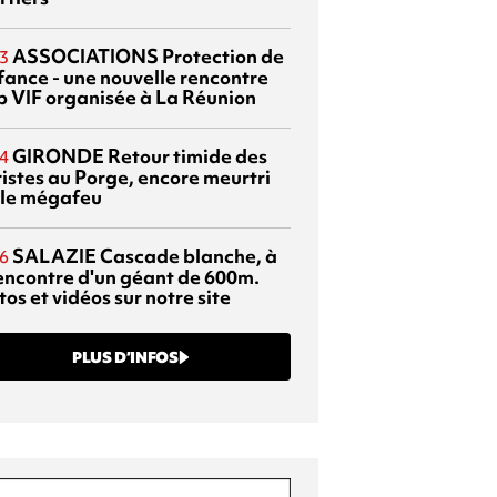
ASSOCIATIONS
Protection de
3
nfance - une nouvelle rencontre
p VIF organisée à La Réunion
GIRONDE
Retour timide des
4
ristes au Porge, encore meurtri
 le mégafeu
SALAZIE
Cascade blanche, à
6
rencontre d'un géant de 600m.
os et vidéos sur notre site
PLUS D’INFOS