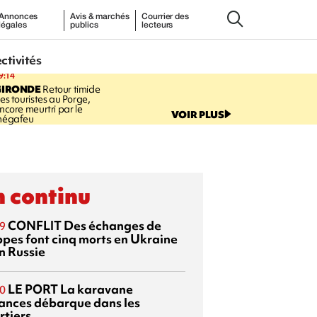
Annonces
Avis & marchés
Courrier des
légales
publics
lecteurs
ectivités
9:14
GIRONDE
Retour timide
es touristes au Porge,
ncore meurtri par le
VOIR PLUS
égafeu
 continu
CONFLIT
Des échanges de
9
ppes font cinq morts en Ukraine
n Russie
LE PORT
La karavane
0
ances débarque dans les
rtiers