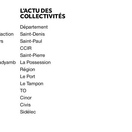
L’ACTU DES
COLLECTIVITÉS
Département
daction
Saint-Denis
rs
Saint-Paul
CCIR
Saint-Pierre
 gadyamb
La Possession
Région
Le Port
Le Tampon
TO
Cinor
Civis
Sidélec