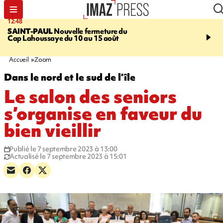
12:48
14:23
SAINT-PAUL
Nouvelle fermeture du
AFRIQUE DU SUD
Aprè
Cap Lahoussaye du 10 au 15 août
massif de migrants, la p
main-d'œuvre dans la na
ciel
Accueil
Zoom
Dans le nord et le sud de l’île
Le salon des seniors
s’organise en faveur du
bien vieillir
Publié le 7 septembre 2023 à 13:00
Actualisé le 7 septembre 2023 à 15:01