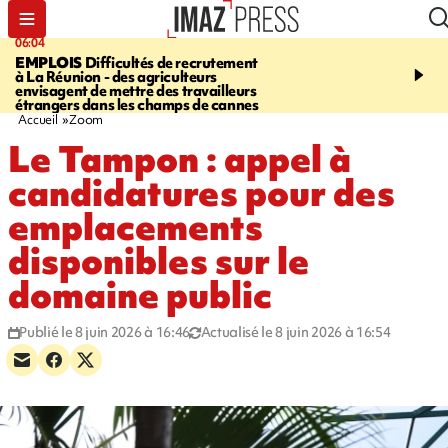
06:04
09:10
EMPLOIS
Difficultés de recrutement
SAINTE-SUZANNE
Un 
à La Réunion - des agriculteurs
en panne sur la RN2, la v
envisagent de mettre des travailleurs
et la bretelle de la sortie
étrangers dans les champs de cannes
l’échangeur de la Marin
Accueil
Zoom
Le Tampon : appel à
candidatures pour des
emplacements
disponibles sur le
domaine public
Publié le 8 juin 2026 à 16:46
Actualisé le 8 juin 2026 à 16:54