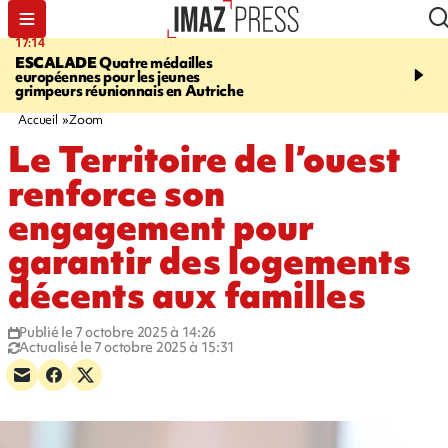
17:14
20:46
ESCALADE
Quatre médailles
À RETENIR CE SOIR
M
européennes pour les jeunes
rencontre Stop VIF, req
grimpeurs réunionnais en Autriche
bouledogue, grimpeurs p
contrôles routiers
Accueil
Zoom
Le Territoire de l’ouest
renforce son
engagement pour
garantir des logements
décents aux familles
Publié le 7 octobre 2025 à 14:26
Actualisé le 7 octobre 2025 à 15:31