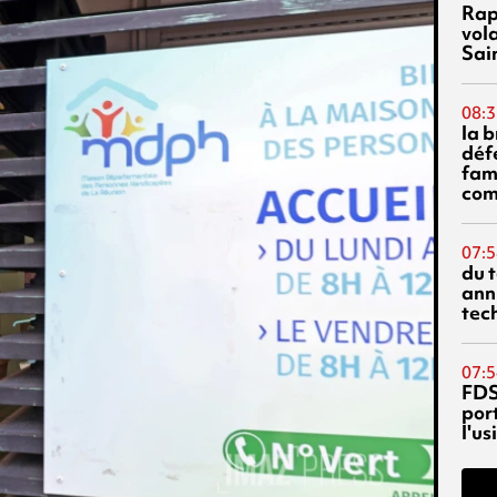
Rap
vol
Sai
08:3
la 
déf
fami
com
07:5
du 
ann
tec
07:5
FDS
port
l'u