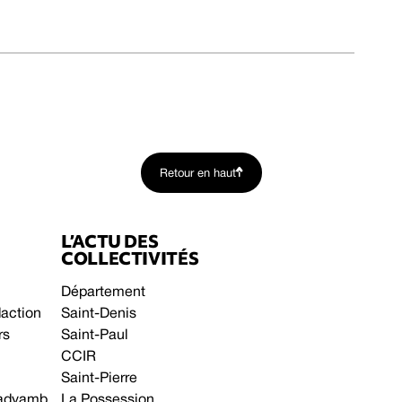
Retour en haut
L’ACTU DES
COLLECTIVITÉS
Département
daction
Saint-Denis
rs
Saint-Paul
CCIR
Saint-Pierre
 gadyamb
La Possession