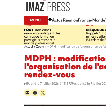
Actus Réunion
France-Monde
MENU
10:02
09:38
FOOT
Trois jeunes
RISQUE DE 
réunionnais intègrent des
Rappel d'un l
centres de formation
mines volaille
prestigieux et visent le
E.Leclerc de 
monde professionnel
Accueil
Zoom
MDPH : modification de l'organisation de l'a
MDPH : modificatio
l'organisation de l'a
rendez-vous
Publié le 7 juillet 2026 à 15:37
Actualisé le 7 juillet 2