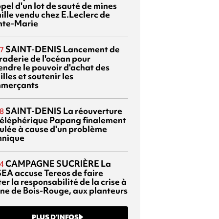
pel d'un lot de sauté de mines
aille vendu chez E.Leclerc de
nte-Marie
SAINT-DENIS
Lancement de
7
braderie de l'océan pour
endre le pouvoir d'achat des
lles et soutenir les
merçants
SAINT-DENIS
La réouverture
8
téléphérique Papang finalement
ulée à cause d'un problème
hnique
CAMPAGNE SUCRIÈRE
La
4
EA accuse Tereos de faire
er la responsabilité de la crise à
sine de Bois-Rouge, aux planteurs
PLUS D’INFOS