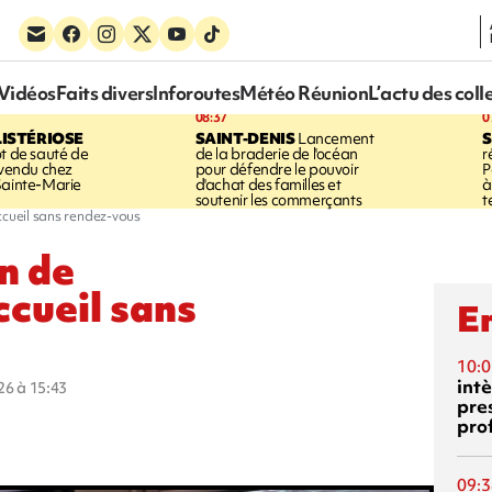
Vidéos
Faits divers
Inforoutes
Météo Réunion
L’actu des coll
08:37
0
LISTÉRIOSE
SAINT-DENIS
Lancement
S
ot de sauté de
de la braderie de l'océan
r
 vendu chez
pour défendre le pouvoir
P
Sainte-Marie
d'achat des familles et
à
soutenir les commerçants
t
ccueil sans rendez-vous
n de
ccueil sans
En
10:0
int
026 à 15:43
pre
pro
09:3