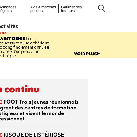
Annonces
Avis & marchés
Courrier des
légales
publics
lecteurs
ectivités
7:58
AINT-DENIS
La
éouverture du téléphérique
apang finalement annulée
 cause d'un problème
VOIR PLUS
echnique
 continu
FOOT
Trois jeunes réunionnais
2
ègrent des centres de formation
stigieux et visent le monde
fessionnel
RISQUE DE LISTÉRIOSE
8