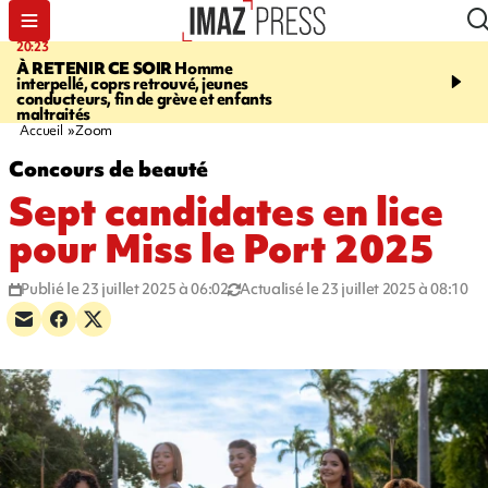
20:23
06:04
À RETENIR CE SOIR
Homme
EMPLOIS
Difficultés d
interpellé, coprs retrouvé, jeunes
à La Réunion - des agric
conducteurs, fin de grève et enfants
envisagent de mettre des
maltraités
étrangers dans les cha
Accueil
Zoom
Concours de beauté
Sept candidates en lice
pour Miss le Port 2025
Publié le 23 juillet 2025 à 06:02
Actualisé le 23 juillet 2025 à 08:10