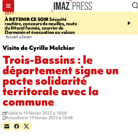
20:17
08:26
À RETENIR CE SOIR
Sécurité
SALAZIE
Cascade blanc
routière, concours de nouilles, route
rencontre d'un géant d
du littoral fermée, courrier de
Photos et vidéos sur notr
Darmanin et évacuation au volcan
Accueil
Zoom
Visite de Cyrille Melchior
Trois-Bassins : le
département signe un
pacte solidarité
territorale avec la
commune
Publié le 19 février 2025 à 18:00
Actualisé le 19 février 2025 à 18:48