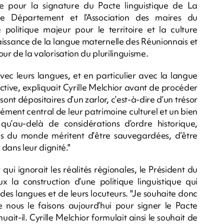
ie pour la signature du Pacte linguistique de La
 le Département et l’Association des maires du
litique majeur pour le territoire et la culture
aissance de la langue maternelle des Réunionnais et
tour de la valorisation du plurilinguisme.
ec leurs langues, et en particulier avec la langue
ective, expliquait Cyrille Melchior avant de procéder
ont dépositaires d’un zarlor, c’est-à-dire d’un trésor
élément central de leur patrimoine culturel et un bien
u’au-delà de considérations d’ordre historique,
es du monde méritent d’être sauvegardées, d’être
dans leur dignité."
ui ignorait les réalités régionales, le Président du
la construction d’une politique linguistique qui
 des langues et de leurs locuteurs. "Je souhaite donc
nous le faisons aujourd’hui pour signer le Pacte
ait-il. Cyrille Melchior formulait ainsi le souhait de