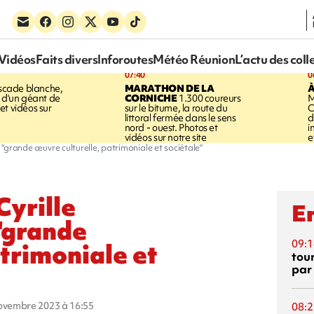
Vidéos
Faits divers
Inforoutes
Météo Réunion
L’actu des coll
07:40
0
cade blanche,
MARATHON DE LA
À
e d'un géant de
CORNICHE
1.300 coureurs
M
et vidéos sur
sur le bitume, la route du
C
littoral fermée dans le sens
d
nord - ouest. Photos et
i
vidéos sur notre site
e
e "grande œuvre culturelle, patrimoniale et sociétale"
Cyrille
En
"grande
09:1
atrimoniale et
tou
par
novembre 2023 à 16:55
08:2