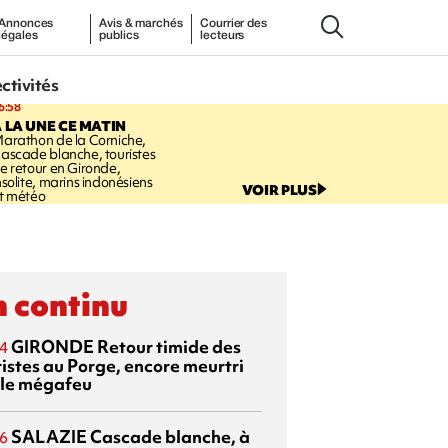
Annonces
Avis & marchés
Courrier des
légales
publics
lecteurs
ectivités
6:58
 LA UNE CE MATIN
arathon de la Corniche,
ascade blanche, touristes
e retour en Gironde,
nsolite, marins indonésiens
VOIR PLUS
t météo
 continu
GIRONDE
Retour timide des
4
ristes au Porge, encore meurtri
 le mégafeu
SALAZIE
Cascade blanche, à
6