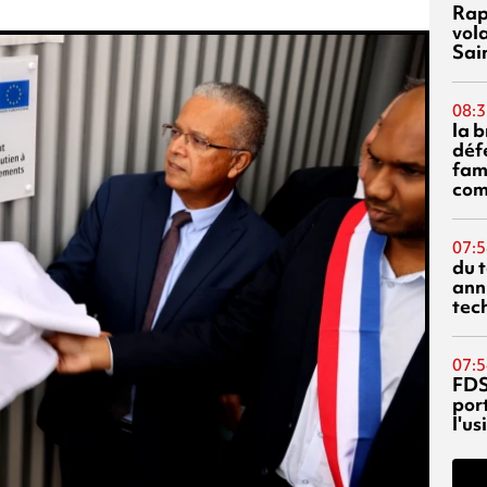
Rap
vol
Sai
08:3
la 
déf
fami
com
07:5
du 
ann
tec
07:5
FDS
port
l'u