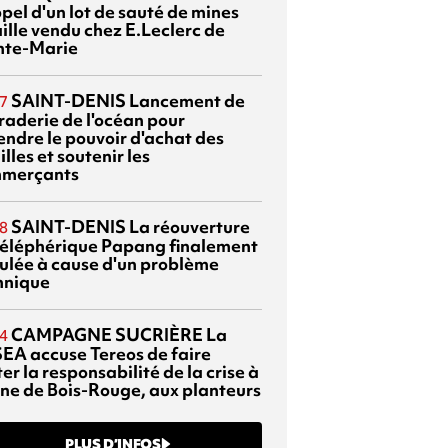
pel d'un lot de sauté de mines
aille vendu chez E.Leclerc de
nte-Marie
SAINT-DENIS
Lancement de
7
braderie de l'océan pour
endre le pouvoir d'achat des
lles et soutenir les
merçants
SAINT-DENIS
La réouverture
8
téléphérique Papang finalement
ulée à cause d'un problème
hnique
CAMPAGNE SUCRIÈRE
La
4
EA accuse Tereos de faire
er la responsabilité de la crise à
sine de Bois-Rouge, aux planteurs
PLUS D’INFOS