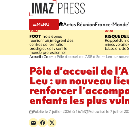
Actus Réunion
France-Monde
MENU
10:02
09:38
FOOT
Trois jeunes
RISQUE DE 
réunionnais intègrent des
Rappel d'un l
centres de formation
mines volaille
prestigieux et visent le
E.Leclerc de 
monde professionnel
Accueil
Zoom
Pôle d’accueil de l’ASE à Saint-Leu : un nou
Pôle d’accueil de l’
Leu : un nouveau lie
renforcer l’accomp
enfants les plus vul
Publié le 7 juillet 2026 à 16:16
Actualisé le 7 juillet 2