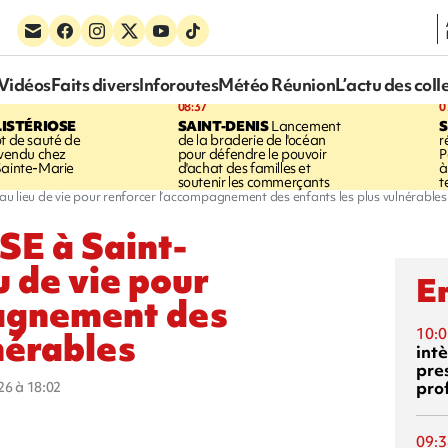
Vidéos
Faits divers
Inforoutes
Météo Réunion
L’actu des coll
08:37
0
LISTÉRIOSE
SAINT-DENIS
Lancement
S
ot de sauté de
de la braderie de l'océan
r
 vendu chez
pour défendre le pouvoir
P
Sainte-Marie
d'achat des familles et
à
soutenir les commerçants
t
veau lieu de vie pour renforcer l’accompagnement des enfants les plus vulnérables
ASE à Saint-
u de vie pour
En
agnement des
nérables
10:0
int
pre
pro
026 à 18:02
09:3