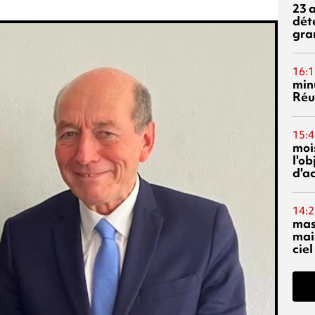
23 
dét
gra
16:1
min
Réu
15:4
mois
l'o
d'ac
14:2
mas
mai
ciel