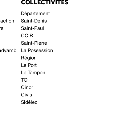
COLLECTIVITÉS
Département
daction
Saint-Denis
rs
Saint-Paul
CCIR
Saint-Pierre
 gadyamb
La Possession
Région
Le Port
Le Tampon
TO
Cinor
Civis
Sidélec