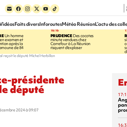
Vidéos
Faits divers
Inforoutes
Météo Réunion
L’actu des coll
16:16
1
RE
Un homme
PRUDENCE
Des cocotes
 en examen et
minute vendues chez
s
ntion après la
Carrefour à La Réunion
o
ramoune de 84
risquent d'exploser
s
d
l reçoit le député Michel Herbillon
ce-présidente
En
 le député
17:1
Ang
pan
pro
décembre 2024 à 09:07
16:3