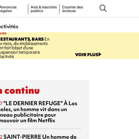
Annonces
Avis & marchés
Courrier des
légales
publics
lecteurs
ectivités
5:45
RESTAURANTS, BARS
En
ix mois, dix établissements
nt fait l'objet d'une
uspension temporaire
VOIR PLUS
'activité
 continu
"LE DERNIER REFUGE"
À Los
7
eles, un homme vit dans un
neau publicitaire pour
mouvoir un film Netflix
SAINT-PIERRE
Un homme de
2