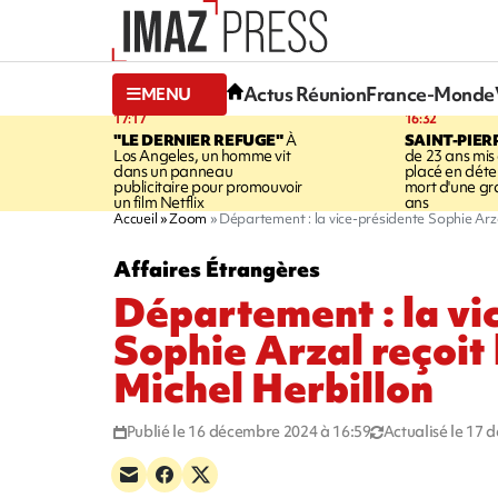
Actus Réunion
France-Monde
MENU
17:17
16:32
"LE DERNIER REFUGE"
À
SAINT-PIER
Los Angeles, un homme vit
de 23 ans mis
dans un panneau
placé en déte
publicitaire pour promouvoir
mort d'une g
un film Netflix
ans
Accueil
Zoom
Département : la vice-présidente Sophie Arza
Affaires Étrangères
Département : la vi
Sophie Arzal reçoit
Michel Herbillon
Publié le 16 décembre 2024 à 16:59
Actualisé le 17 