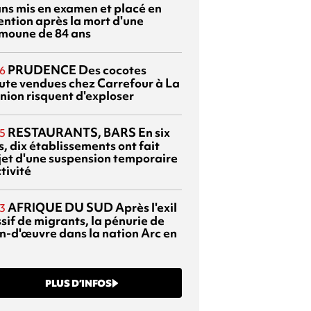
ans mis en examen et placé en
ention après la mort d'une
moune de 84 ans
PRUDENCE
Des cocotes
6
ute vendues chez Carrefour à La
nion risquent d'exploser
RESTAURANTS, BARS
En six
5
, dix établissements ont fait
bjet d'une suspension temporaire
tivité
AFRIQUE DU SUD
Après l'exil
3
sif de migrants, la pénurie de
n-d'œuvre dans la nation Arc en
PLUS D’INFOS