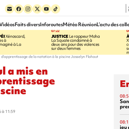
Vidéos
Faits divers
Inforoutes
Météo Réunion
L’actu des coll
07:22
0
ÉI
Xénoscard,
JUSTICE
Le rappeur Moha
À
es à
La Squale condamné à
X
 imaginé à La
deux ans pour des violences
c
sur deux femmes
s
m
e d’apprentissage de la natation à la piscine Josselyn Flahaut
ul a mis en
prentissage
En
iscine
08:5
San
pre
6 à 11:59
08:1
jeu 