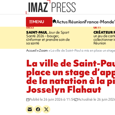
Actus Réunion
France-Monde
MENU
08:53
08:11
SAINT-PAUL
Jour de Sport
CRÉATEUR P
Santé 2026 - bouger,
un jeu de cart
s’informer et prendre soin de
collectionner
sa santé
Réunion
Accueil
Zoom
La ville de Saint-Paul a mis en place un stag
La ville de Saint-Pa
place un stage d’ap
de la natation à la p
Josselyn Flahaut
Publié le 26 juin 2026 à 11:54
Actualisé le 26 juin 202