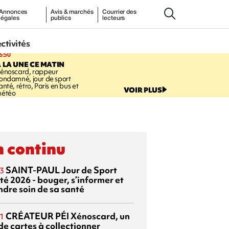
Annonces
Avis & marchés
Courrier des
légales
publics
lecteurs
ectivités
6:50
 LA UNE CE MATIN
énoscard, rappeur
ondamné, jour de sport
anté, rétro, Paris en bus et
VOIR PLUS
étéo
 continu
SAINT-PAUL
Jour de Sport
3
té 2026 - bouger, s’informer et
ndre soin de sa santé
CRÉATEUR PÉI
Xénoscard, un
1
de cartes à collectionner