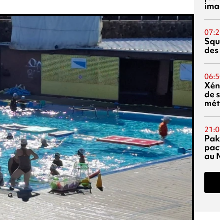
ima
07:2
Squ
des
06:5
Xén
de s
mét
21:0
Pak
pac
au 