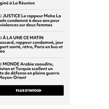
giné à La Réunion
JUSTICE
Le rappeur Moha La
2
ale condamné à deux ans pour
 violences sur deux femmes
À LA UNE CE MATIN
0
oscard, rappeur condamné, jour
port santé, rétro, Paris en bus et
éo
MONDE
Arabie saoudite,
8
istan et Turquie scellent un
te de défense en pleine guerre
Moyen-Orient
PLUS D’INFOS