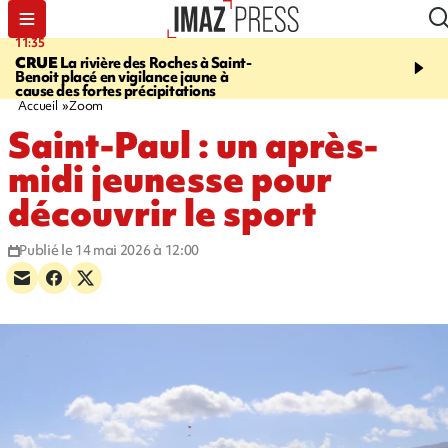
11:35
11:57
CRUE
La rivière des Roches à Saint-
SAINT-DENIS
Le télép
Benoit placé en vigilance jaune à
Papang a repris du servi
cause des fortes précipitations
Accueil
Zoom
Saint-Paul : un après-
midi jeunesse pour
découvrir le sport
Publié le 14 mai 2026 à 12:00