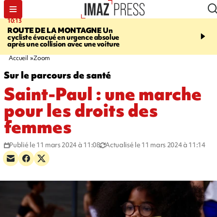
10:13
12:23
ROUTE DE LA MONTAGNE
Un
PRUDENCE
Les jouets
cycliste évacué en urgence absolue
peuvent éclater et brûler
après une collision avec une voiture
Accueil
Zoom
Sur le parcours de santé
Saint-Paul : une marche
pour les droits des
femmes
Publié le 11 mars 2024 à 11:08
Actualisé le 11 mars 2024 à 11:14