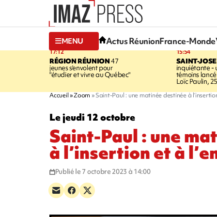
Actus Réunion
France-Monde
MENU
17:12
15:54
RÉGION RÉUNION
47
SAINT-JOS
jeunes s'envolent pour
inquiétante -
"étudier et vivre au Québec"
témoins lancé
Loïc Paulin, 2
Accueil
Zoom
Saint-Paul : une matinée destinée à l’insertion
Le jeudi 12 octobre
Saint-Paul : une ma
à l’insertion et à l’
Publié le 7 octobre 2023 à 14:00