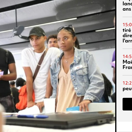
lanc
ans
15:0
tiré
dir
l'a
14:5
Maë
Fra
12:2
peuv