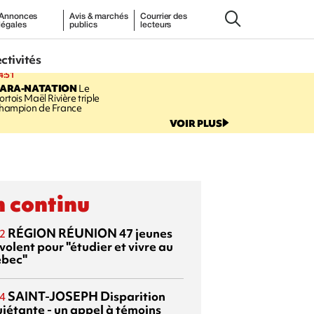
Annonces
Avis & marchés
Courrier des
légales
publics
lecteurs
ectivités
4:51
PARA-NATATION
Le
ortois Maël Rivière triple
hampion de France
VOIR PLUS
 continu
RÉGION RÉUNION
47 jeunes
2
volent pour "étudier et vivre au
bec"
SAINT-JOSEPH
Disparition
4
uiétante - un appel à témoins