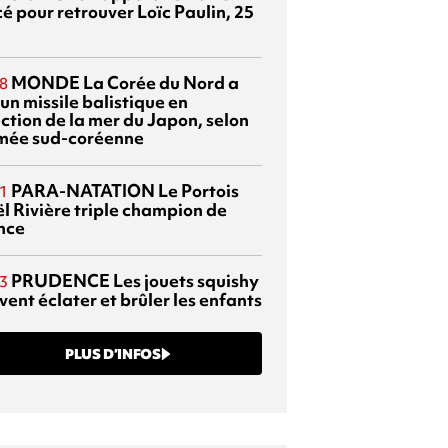
é pour retrouver Loïc Paulin, 25
MONDE
La Corée du Nord a
8
 un missile balistique en
ection de la mer du Japon, selon
rmée sud-coréenne
PARA-NATATION
Le Portois
1
l Rivière triple champion de
nce
PRUDENCE
Les jouets squishy
3
ent éclater et brûler les enfants
PLUS D’INFOS