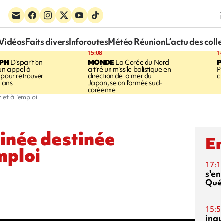
Vidéos
Faits divers
Inforoutes
Météo Réunion
L’actu des coll
15:08
1
EPH
Disparition
MONDE
La Corée du Nord
 un appel à
a tiré un missile balistique en
P
 pour retrouver
direction de la mer du
c
5 ans
Japon, selon l'armée sud-
coréenne
 et à l’emploi
tinée destinée
En
emploi
17:1
s'en
Qué
15:5
inq