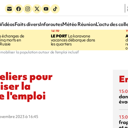
Vidéos
Faits divers
Inforoutes
Météo Réunion
L’actu des coll
12:10
1
 échanges de
LE PORT
La karavane
cinq morts en
vacances débarque dans
d
 Russie
les quartiers
r
o
t mobiliser la population autour de l'emploi inclusif
teliers pour
En
iser la
15:0
e l'emploi
dan
éva
novembre 2023 à 16:45
13:0
fra
et e