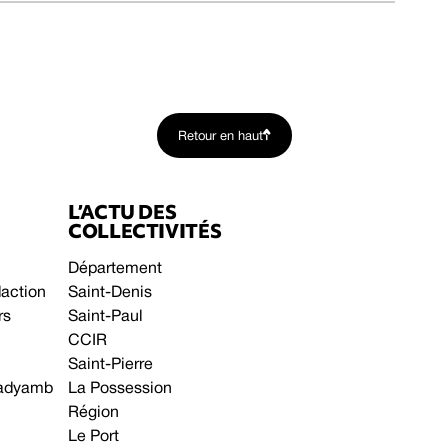
Retour en haut
L’ACTU DES
COLLECTIVITÉS
Département
daction
Saint-Denis
rs
Saint-Paul
CCIR
Saint-Pierre
 gadyamb
La Possession
Région
Le Port