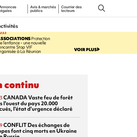
Annonces
Avis & marchés
Courrier des
légales
publics
lecteurs
ectivités
0:33
ASSOCIATIONS
Protection
e l’enfance - une nouvelle
encontre Stop VIF
VOIR PLUS
rganisée à La Réunion
 continu
CANADA
Vaste feu de forêt
3
s l'ouest du pays
20.000
cués, l'état d'urgence déclaré
CONFLIT
Des échanges de
9
ppes font cinq morts en Ukraine
n Russie