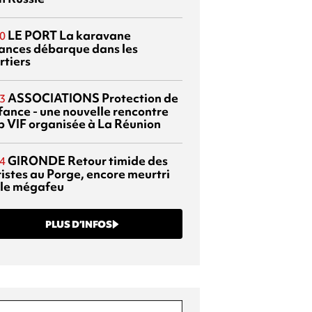
LE PORT
La karavane
0
ances débarque dans les
rtiers
ASSOCIATIONS
Protection de
3
nfance - une nouvelle rencontre
p VIF organisée à La Réunion
GIRONDE
Retour timide des
4
ristes au Porge, encore meurtri
 le mégafeu
PLUS D’INFOS