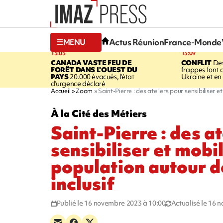
Actus Réunion
France-Monde
MENU
15:03
13:09
CANADA
VASTE FEU DE
CONFLIT
Des
FORÊT DANS L'OUEST DU
frappes font 
PAYS
20.000 évacués, l'état
Ukraine et en
d'urgence déclaré
Accueil
Zoom
Saint-Pierre : des ateliers pour sensibiliser e
À la Cité des Métiers
Saint-Pierre : des a
sensibiliser et mobil
population autour d
inclusif
Publié le 16 novembre 2023 à 10:00
Actualisé le 16 