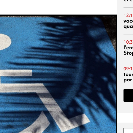
12:1
vac
qua
10:3
l’e
Sto
09:1
tou
par