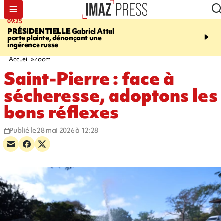
09:25
11:43
PRÉSIDENTIELLE
Gabriel Attal
INFOROUTE
À Saint-D
porte plainte, dénonçant une
accident après le virage 
ingérence russe
Jamaïque provoque 9 
d'embouteillages
Accueil
Zoom
Saint-Pierre : face à
sécheresse, adoptons les
bons réflexes
Publié le 28 mai 2026 à 12:28