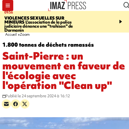
09:56
12:19
VIOLENCES SEXUELLES SUR
SAINT-DENIS
Un hom
MINEURS
L'association de la police
grièvement blessé à cou
judiciaire dénonce une "trahison" de
bouteille dans une baga
Darmanin
Accueil
Zoom
1.800 tonnes de déchets ramassés
Saint-Pierre : un
mouvement en faveur de
l'écologie avec
l'opération "Clean up"
Publié le 24 septembre 2024 à 16:12