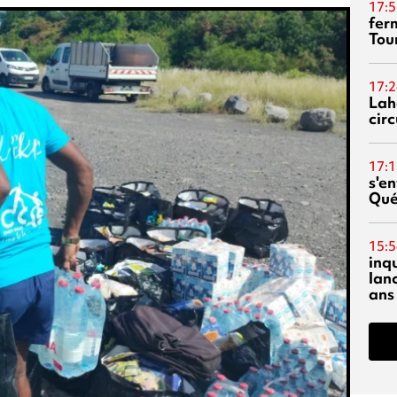
17:5
fer
Tour
17:2
Lah
circ
17:1
s'en
Qué
15:5
inq
lanc
ans