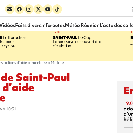
Vidéos
Faits divers
Inforoutes
Météo Réunion
L’actu des coll
17:24
1
S
Le Barachois
SAINT-PAUL
Le Cap
he pour
Lahoussaye est rouvert à la
j
ur cycliste
circulation
"
ses actions d’aide alimentaire à Mafate
 de Saint-Paul
 d’aide
En
te
19:0
ado
6 à 10:31
d'un
hél