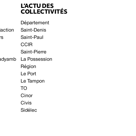
L’ACTU DES
COLLECTIVITÉS
Département
daction
Saint-Denis
rs
Saint-Paul
CCIR
Saint-Pierre
 gadyamb
La Possession
Région
Le Port
Le Tampon
TO
Cinor
Civis
Sidélec