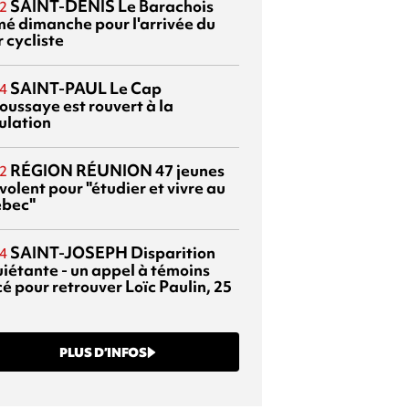
SAINT-DENIS
Le Barachois
2
mé dimanche pour l'arrivée du
 cycliste
SAINT-PAUL
Le Cap
4
oussaye est rouvert à la
ulation
RÉGION RÉUNION
47 jeunes
2
volent pour "étudier et vivre au
bec"
SAINT-JOSEPH
Disparition
4
uiétante - un appel à témoins
é pour retrouver Loïc Paulin, 25
PLUS D’INFOS