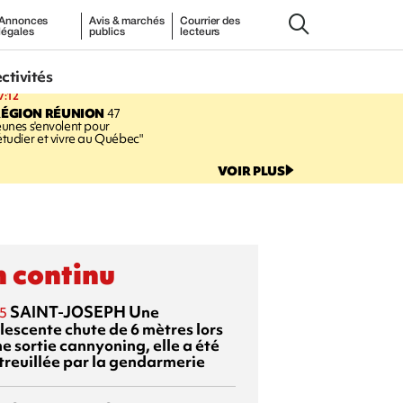
Annonces
Avis & marchés
Courrier des
légales
publics
lecteurs
ectivités
7:12
RÉGION RÉUNION
47
eunes s'envolent pour
étudier et vivre au Québec"
VOIR PLUS
 continu
SAINT-JOSEPH
Une
5
lescente chute de 6 mètres lors
e sortie cannyoning, elle a été
itreuillée par la gendarmerie