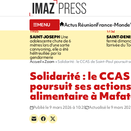
Actus Réunion
France-Monde
MENU
19:05
17:52
SAINT-JOSEPH
Une
SAINT-DENI
adolescente chute de 6
fermé dimanc
mètres lors d'une sortie
l'arrivée du To
cannyoning, elle a été
hélitreuillée par la
gendarmerie
Accueil
Zoom
Solidarité : le CCAS de Saint-Paul poursuit 
Solidarité : le CCAS
poursuit ses actions
alimentaire à Mafa
Publié le 9 mars 2026 à 10:28
Actualisé le 9 mars 202