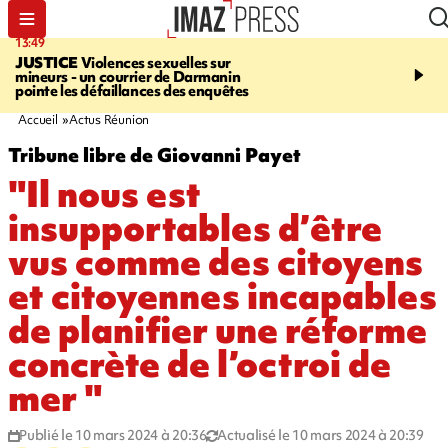
13:49
17:59
JUSTICE
Violences sexuelles sur
INFOROUTE
Marathon 
mineurs - un courrier de Darmanin
Corniche - la route du L
pointe les défaillances des enquêtes
ce dimanche matin dans 
Nord-Ouest
Accueil
Actus Réunion
Tribune libre de Giovanni Payet
"Il nous est
insupportables d’être
vus comme des citoyens
et citoyennes incapables
de planifier une réforme
concrète de l’octroi de
mer "
Publié le 10 mars 2024 à 20:36
Actualisé le 10 mars 2024 à 20:39